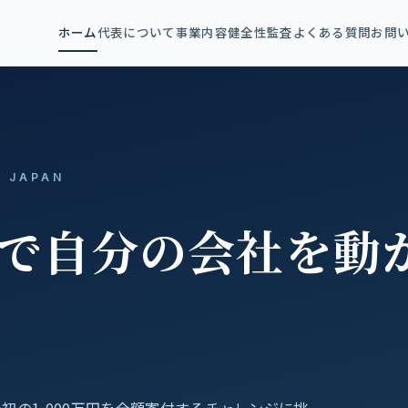
ホーム
代表について
事業内容
健全性監査
よくある質問
お問
, JAPAN
名で自分の会社を動