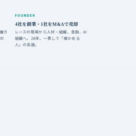
FOUNDER
4社を創業・1社をM&Aで売却
共催カ
レースの現場から人材・組織、金融、AI
用の
組織へ。26年、一貫して「確かめる
人」の系譜。