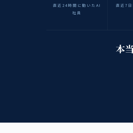
直近24時間に動いたAI
直近7日
社員
本