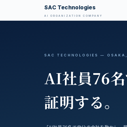
SAC Technologies
AI ORGANIZATION COMPANY
SAC TECHNOLOGIES — OSAKA
AI社員76
証明する。