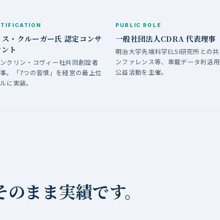
TIFICATION
PUBLIC ROLE
イス・クルーガー氏 認定コンサ
一般社団法人CDRA 代表理事
タント
明治大学先端科学ELSI研究所との
ンファレンス等、車載データ利活
ランクリン・コヴィー社共同創設者
公益活動を主催。
事。「7つの習慣」を経営の最上位
ールに実装。
そのまま実績です。