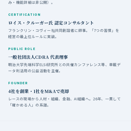
み・機能詳細は非公開）。
CERTIFICATION
ロイス・クルーガー氏 認定コンサルタント
フランクリン・コヴィー社共同創設者に師事。「7つの習慣」を
経営の最上位ルールに実装。
PUBLIC ROLE
一般社団法人CDRA 代表理事
明治大学先端科学ELSI研究所との共催カンファレンス等、車載デ
ータ利活用の公益活動を主催。
FOUNDER
4社を創業・1社をM&Aで売却
レースの現場から人材・組織、金融、AI組織へ。26年、一貫して
「確かめる人」の系譜。