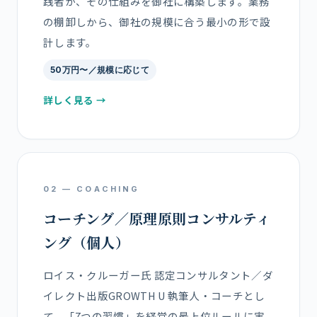
践者が、その仕組みを御社に構築します。業務
の棚卸しから、御社の規模に合う最小の形で設
計します。
50万円〜／規模に応じて
詳しく見る →
02 — COACHING
コーチング／原理原則コンサルティ
ング（個人）
ロイス・クルーガー氏 認定コンサルタント／ダ
イレクト出版GROWTH U 執筆人・コーチとし
て、「7つの習慣」を経営の最上位ルールに実